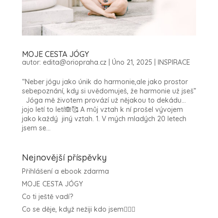
MOJE CESTA JÓGY
autor:
edita@oriopraha.cz
|
Úno 21, 2025
|
INSPIRACE
“Neber jógu jako únik do harmonie,ale jako prostor
sebepoznání, kdy si uvědomuješ, že harmonie už jseš”
Jóga mě životem provází už nějakou to dekádu…
jojo letí to letí🙈🥰 A můj vztah k ní prošel vývojem
jako každý jiný vztah. 1. V mých mladých 20 letech
jsem se...
Nejnovější příspěvky
Přihlášení a ebook zdarma
MOJE CESTA JÓGY
Co ti ještě vadí?
Co se děje, když nežiji kdo jsem🤷🏻‍♀️