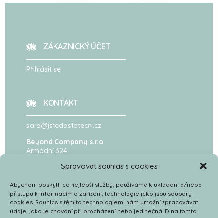
ZÁKAZNICKÝ ÚČET
Přihlásit se
KONTAKT
sara@jstedostatecni.cz
Beyond Company s.r.o
Armádní 324
Omice 66441
Spravovat souhlas s cookies
IČ: 19913621
Abychom poskytli co nejlepší služby, používáme k ukládání a/nebo
přístupu k informacím o zařízení, technologie jako jsou soubory
UŽITEČNÉ
cookies. Souhlas s těmito technologiemi nám umožní zpracovávat
údaje, jako je chování při procházení nebo jedinečná ID na tomto